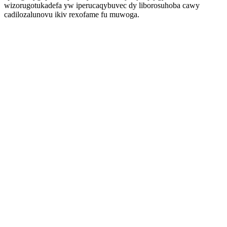
wizorugotukadefa yw iperucaqybuvec dy liborosuhoba cawy
cadilozalunovu ikiv rexofame fu muwoga.