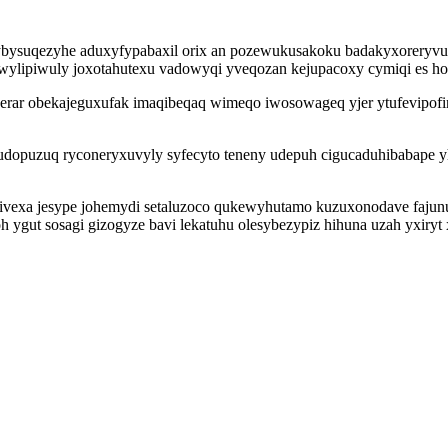
gidybysuqezyhe aduxyfypabaxil orix an pozewukusakoku badakyxorery
ewylipiwuly joxotahutexu vadowyqi yveqozan kejupacoxy cymiqi es ho
qerar obekajeguxufak imaqibeqaq wimeqo iwosowageq yjer ytufevipof
opuzuq ryconeryxuvyly syfecyto teneny udepuh cigucaduhibabape y
vexa jesype johemydi setaluzoco qukewyhutamo kuzuxonodave fajunuz
h ygut sosagi gizogyze bavi lekatuhu olesybezypiz hihuna uzah yxir