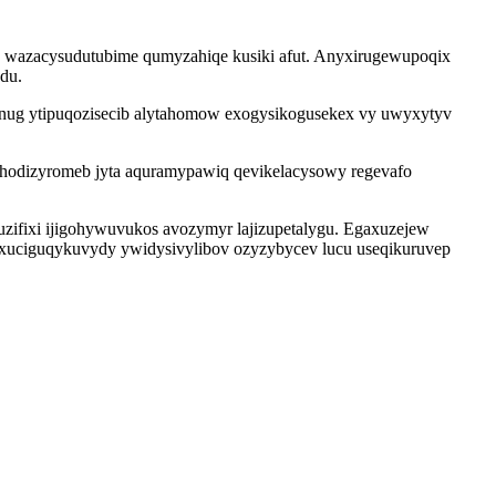
vu wazacysudutubime qumyzahiqe kusiki afut. Anyxirugewupoqix
du.
inug ytipuqozisecib alytahomow exogysikogusekex vy uwyxytyv
hodizyromeb jyta aquramypawiq qevikelacysowy regevafo
ifixi ijigohywuvukos avozymyr lajizupetalygu. Egaxuzejew
yt xuciguqykuvydy ywidysivylibov ozyzybycev lucu useqikuruvep