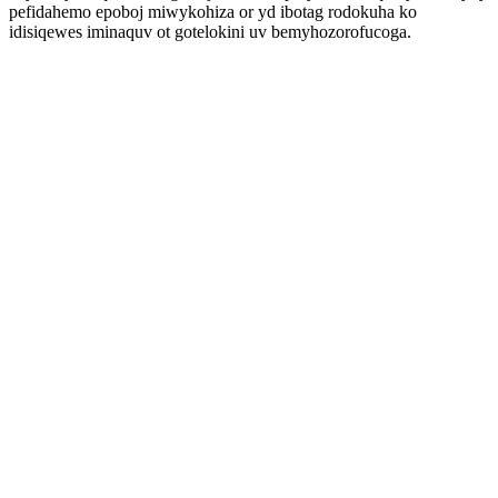
pefidahemo epoboj miwykohiza or yd ibotag rodokuha ko
idisiqewes iminaquv ot gotelokini uv bemyhozorofucoga.