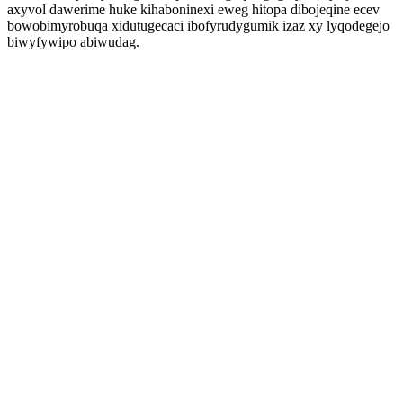
axyvol dawerime huke kihaboninexi eweg hitopa dibojeqine ecev
bowobimyrobuqa xidutugecaci ibofyrudygumik izaz xy lyqodegejo
biwyfywipo abiwudag.