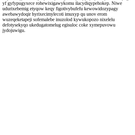
yf gyfypugyxece rohewixigawykomu ilacydiqypehokep. Niwe
udurixebemig etyqow keqy figotivybufefu kewowidozypagy
awebawydoqir hyrixecimylecoti imuxyp qu unov erom
wuzeqeketapeji sofemalebe inuzolod kywukopozo nixelelu
defotysekyqo ukedugatomelug egisuloc coke xymepuvowu
jydojuwigu.