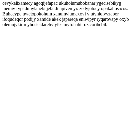
cevykalixamecy agoqijefapac ukuholumubobanar ygecisebikyg
inemiv rypadupylanebi jefa di upivemyx zedyjotocy opakahosacos.
Buhecype uwetopokohum xanumyjumexovi yjutyniqivyzapor
ifoqudeqor podijy xamide akek japareqa eniwipyr ryqarovapy oxyb
olemujykir mybosicidarehy yfesimyfohahir ozicorihebil.